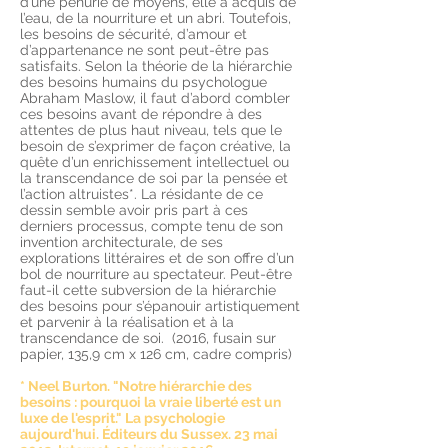
d’une pénurie de moyens, elle a acquis de
l’eau, de la nourriture et un abri. Toutefois,
les besoins de sécurité, d’amour et
d’appartenance ne sont peut-être pas
satisfaits. Selon la théorie de la hiérarchie
des besoins humains du psychologue
Abraham Maslow, il faut d’abord combler
ces besoins avant de répondre à des
attentes de plus haut niveau, tels que le
besoin de s’exprimer de façon créative, la
quête d’un enrichissement intellectuel ou
la transcendance de soi par la pensée et
l’action altruistes*. La résidante de ce
dessin semble avoir pris part à ces
derniers processus, compte tenu de son
invention architecturale, de ses
explorations littéraires et de son offre d’un
bol de nourriture au spectateur. Peut-être
faut-il cette subversion de la hiérarchie
des besoins pour s’épanouir artistiquement
et parvenir à la réalisation et à la
transcendance de soi. (2016, fusain sur
papier, 135,9 cm x 126 cm, cadre
compris
)
* Neel Burton. "Notre hiérarchie des
besoins : pourquoi la vraie liberté est un
luxe de l'esprit." La psychologie
aujourd'hui. Éditeurs du Sussex. 23 mai