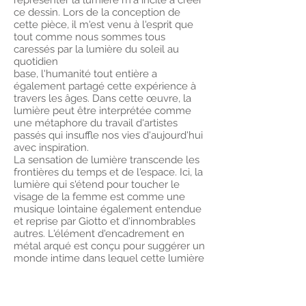
représenter la lumière m'a incité à créer
ce dessin. Lors de la conception de
cette pièce, il m'est venu à l'esprit que
tout comme nous sommes tous
caressés par la lumière du soleil au
quotidien
base, l'humanité tout entière a
également partagé cette expérience à
travers les âges. Dans cette œuvre, la
lumière peut être interprétée comme
une métaphore du travail d'artistes
passés qui insuffle nos vies d'aujourd'hui
avec inspiration.
La sensation de lumière transcende les
frontières du temps et de l'espace. Ici, la
lumière qui s'étend pour toucher le
visage de la femme est comme une
musique lointaine également entendue
et reprise par Giotto et d'innombrables
autres. L'élément d'encadrement en
métal arqué est conçu pour suggérer un
monde intime dans lequel cette lumière
métaphysique imprègne. (2003, fusain
sur papier, 73,7 cm x 61,9 cm, cadre
compris)