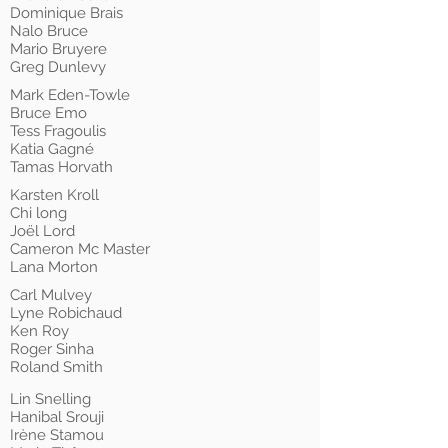
Dominique Brais
Nalo Bruce
Mario Bruyere
Greg Dunlevy
Mark Eden-Towle
Bruce Emo
Tess Fragoulis
Katia Gagné
Tamas Horvath
Karsten Kroll
Chi long
Joël Lord
Cameron Mc Master
Lana Morton
Carl Mulvey
Lyne Robichaud
Ken Roy
Roger Sinha
Roland Smith
Lin Snelling
Hanibal Srouji
Irène Stamou