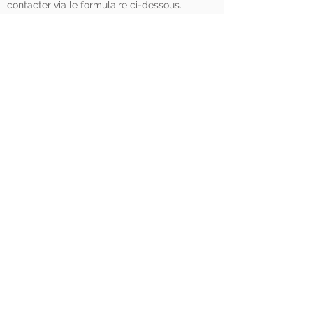
contacter via le formulaire ci-dessous.
Contacter
Pour toute demande, veuillez contacter
Frank Mulvey :