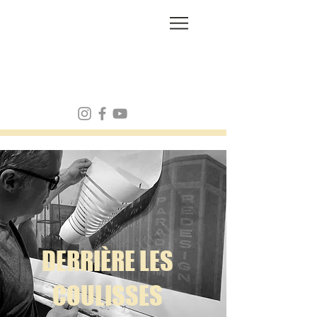
FRANK MULVEY
DERRIÈRE LES
COULISSES