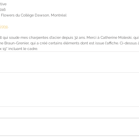
ctive
2016
 G. Flowers du Collège Dawson, Montréal
ligne
.
t qui soude mes charpentes d'acier depuis 32 ans. Merci à Catherine Moleski, qui 
ine Braun-Grenier, qui a créé certains éléments dont est issue l'affiche. Ci-dessus à
 19" incluant le cadre.