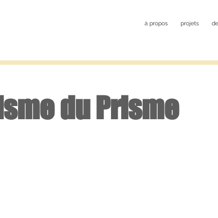
à propos
projets
de
isme du Prisme