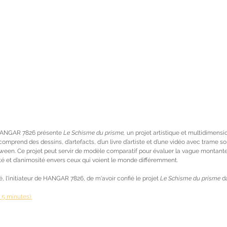
 HANGAR 7826 présente 
Le Schisme du prisme, 
un projet artistique et multidimensi
 comprend des dessins, d’artefacts, d’un livre d’artiste et d’une vidéo avec trame so
en. Ce projet peut servir de modèle comparatif pour évaluer la vague montante
ité et d’animosité envers ceux qui voient le monde différemment.
é, l'initiateur de HANGAR 7826, de m'avoir confié le projet 
Le Schisme du prisme
 d
e 5 minutes).