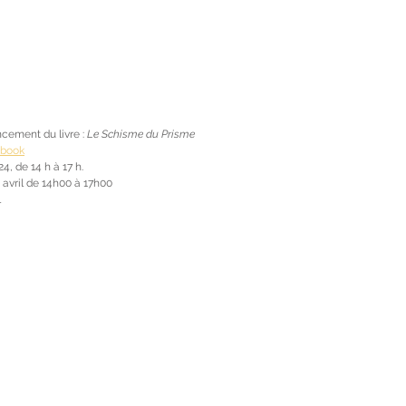
ncement du livre : 
Le Schisme du Prisme
ebook
4, de 14 h à 17 h.
14 avril de 14h00 à 17h00
l