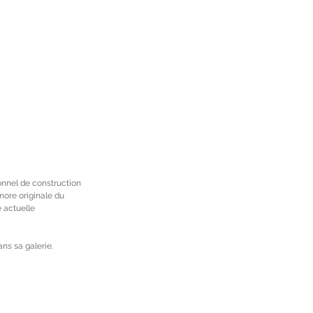
onnel de construction 
nore originale du 
 actuelle 
ans sa galerie.