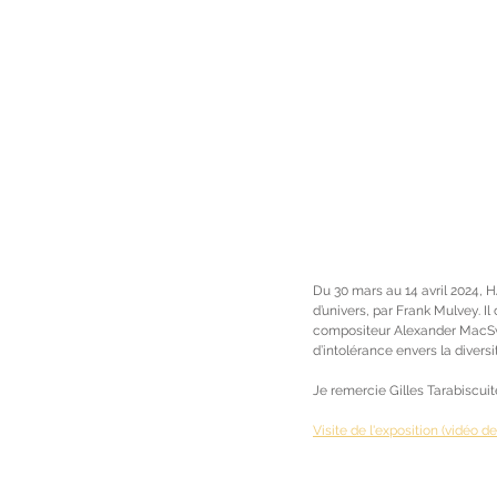
Du 30 mars au 14 avril 2024,
d’univers, par Frank Mulvey. Il
compositeur Alexander MacSwe
d’intolérance envers la divers
Je remercie Gilles Tarabiscuit
Visite de l'exposition (vidéo d